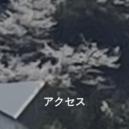
ア
ク
セ
ス