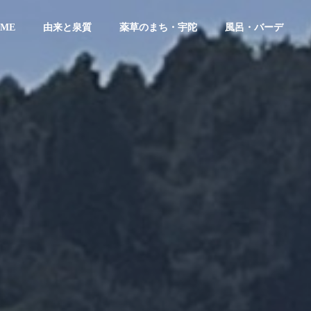
ME
由来と泉質
薬草のまち・宇陀
風呂・バーデ