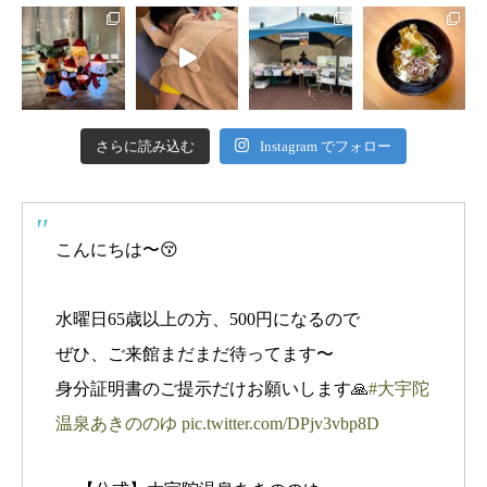
さらに読み込む
Instagram でフォロー
こんにちは〜😚
水曜日65歳以上の方、500円になるので
ぜひ、ご来館まだまだ待ってます〜
身分証明書のご提示だけお願いします🙏
#大宇陀
温泉あきののゆ
pic.twitter.com/DPjv3vbp8D