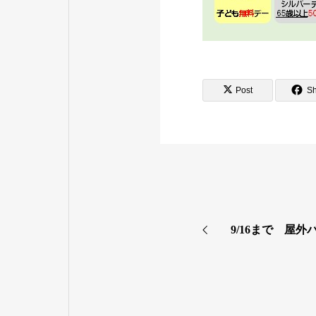
Post
S
9/16まで 屋外