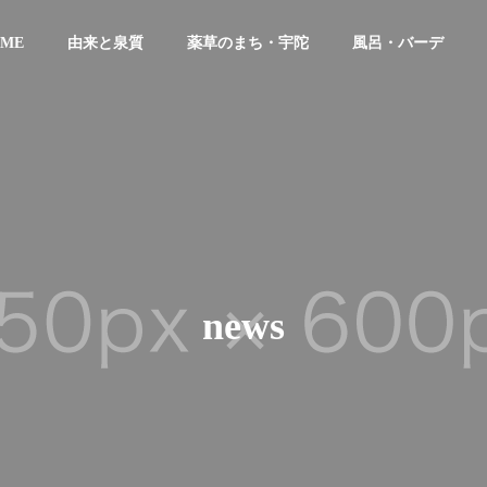
ME
由来と泉質
薬草のまち・宇陀
風呂・バーデ
news